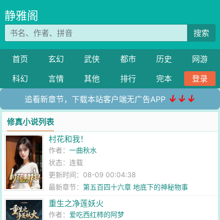
静雅阁
搜索
首页
玄幻
武侠
都市
历史
网游
科幻
言情
其他
排行
完本
登录
↓↓↓
追看新章节，下载本站客户端无广告APP
修真小说列表
村花和我！
作者：
一曲秋水
状态：连载
更新时间：08-09 00:04:38
最新章节：
第五百四十六章 地底下的神秘物事
重生之净莲妖火
作者：
爱吃西红柿的阿梦