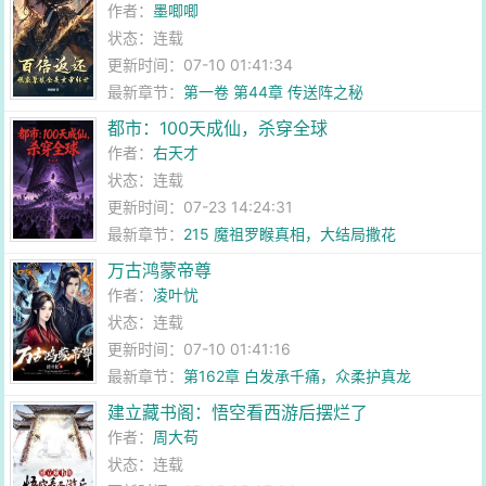
作者：
墨唧唧
状态：连载
更新时间：07-10 01:41:34
最新章节：
第一卷 第44章 传送阵之秘
都市：100天成仙，杀穿全球
作者：
右天才
状态：连载
更新时间：07-23 14:24:31
最新章节：
215 魔祖罗睺真相，大结局撒花
万古鸿蒙帝尊
作者：
凌叶忧
状态：连载
更新时间：07-10 01:41:16
最新章节：
第162章 白发承千痛，众柔护真龙
建立藏书阁：悟空看西游后摆烂了
作者：
周大苟
状态：连载