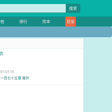
搜索
其他
排行
完本
登录
农
云
1:01:15
一百七十五章 番外