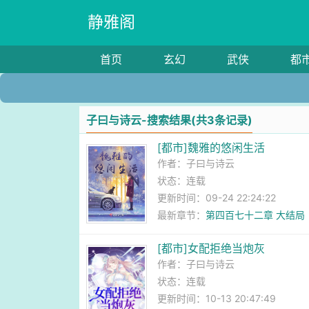
静雅阁
首页
玄幻
武侠
都
子曰与诗云-搜索结果(共3条记录)
[都市]魏雅的悠闲生活
作者：
子曰与诗云
状态：连载
更新时间：09-24 22:24:22
最新章节：
第四百七十二章 大结局
[都市]女配拒绝当炮灰
作者：
子曰与诗云
状态：连载
更新时间：10-13 20:47:49