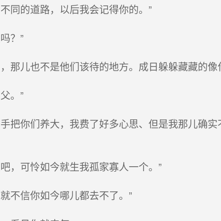
不同的道路，以后我会记得你的。”
吗？”
，那儿也不是他们该待的地方。成日躲躲藏藏的像
父。”
手把你们养大，我费了好多心思、但是我那儿确实
吧，可怜如今就生我孤家寡人一个。”
就不信你如今哪儿都去不了。”