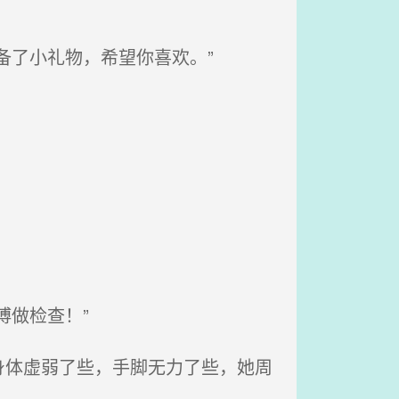
备了小礼物，希望你喜欢。”
做检查！”
体虚弱了些，手脚无力了些，她周