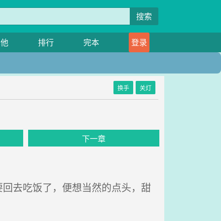
搜索
其他
排行
完本
登录
换手
关灯
下一章
回去吃饭了，便想当然的点头，甜