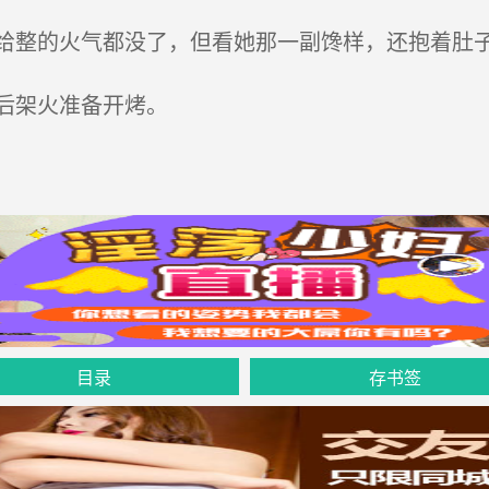
整的火气都没了，但看她那一副馋样，还抱着肚子
后架火准备开烤。
目录
存书签