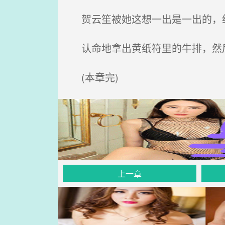
贺云笙被她这想一出是一出的，给
认命地拿出黄纸符里的牛排，然
(本章完)
上一章