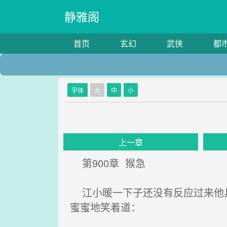
静雅阁
首页
玄幻
武侠
都
字体
大
中
小
上一章
第900章 猴急
江小暖一下子还没有反应过来他具
蜜蜜地笑着道：