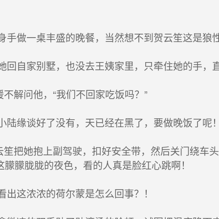
手做一桌丰盛的晚餐，当然想不到贺云笙这是狼性
回自家别墅，也没去王姨家里，只牵住她的手，
不解问他，“我们不回家吃饭吗？”
陆缘谈好了没有，天已经在黑了，要做晚饭了呢
云笙把她抱上副驾驶，扣好安全带，然后关门绕车
这朦朦胧胧的夜色，看的人真是脸红心跳啊！
看出这浓浓的荷尔蒙是怎么回事？！