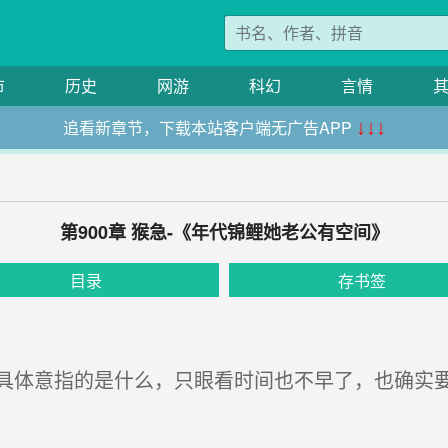
市
历史
网游
科幻
言情
追看新章节，下载本站客户端无广告APP
↓↓↓
第900章 猴急-《年代锦鲤她老公有空间》
目录
存书签
体意指的是什么，只眼看时间也不早了，也确实要