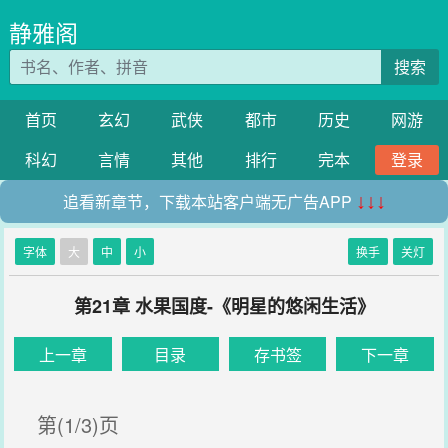
静雅阁
搜索
首页
玄幻
武侠
都市
历史
网游
科幻
言情
其他
排行
完本
登录
追看新章节，下载本站客户端无广告APP
↓↓↓
字体
大
中
小
换手
关灯
第21章 水果国度-《明星的悠闲生活》
上一章
目录
存书签
下一章
第(1/3)页