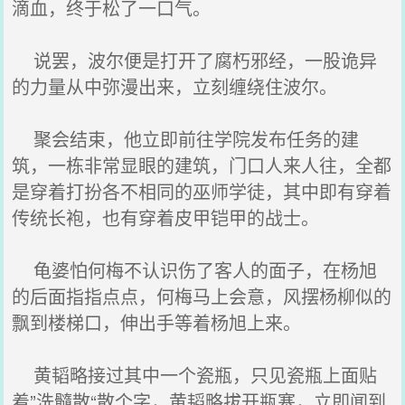
滴血，终于松了一口气。
说罢，波尔便是打开了腐朽邪经，一股诡异
的力量从中弥漫出来，立刻缠绕住波尔。
聚会结束，他立即前往学院发布任务的建
筑，一栋非常显眼的建筑，门口人来人往，全都
是穿着打扮各不相同的巫师学徒，其中即有穿着
传统长袍，也有穿着皮甲铠甲的战士。
龟婆怕何梅不认识伤了客人的面子，在杨旭
的后面指指点点，何梅马上会意，风摆杨柳似的
飘到楼梯口，伸出手等着杨旭上来。
黄韬略接过其中一个瓷瓶，只见瓷瓶上面贴
着”洗髓散“散个字，黄韬略拔开瓶塞，立即闻到