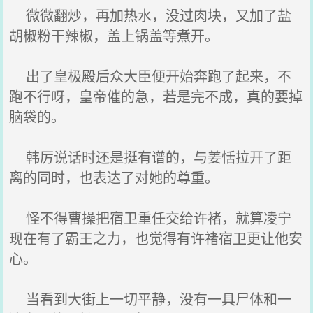
微微翻炒，再加热水，没过肉块，又加了盐
胡椒粉干辣椒，盖上锅盖等煮开。
出了皇极殿后众大臣便开始奔跑了起来，不
跑不行呀，皇帝催的急，若是完不成，真的要掉
脑袋的。
韩厉说话时还是挺有谱的，与姜恬拉开了距
离的同时，也表达了对她的尊重。
怪不得曹操把宿卫重任交给许褚，就算凌宁
现在有了霸王之力，也觉得有许褚宿卫更让他安
心。
当看到大街上一切平静，没有一具尸体和一