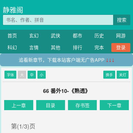
静雅阁
搜索
首页
玄幻
武侠
都市
历史
网游
科幻
言情
其他
排行
完本
登录
追看新章节，下载本站客户端无广告APP
↓↓↓
字体
大
中
小
换手
关灯
66 番外10-《熟透》
上一章
目录
存书签
下一章
第(1/3)页