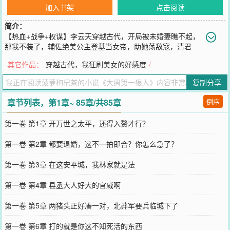
加入书架
点击阅读
简介：
【热血+战争+权谋】李云天穿越古代，开局被未婚妻瞧不起，
那我不装了，辅佐绝美公主登基当女帝，助她荡敌寇，清君
侧，肃清朝堂，灭五国，定江山，一统神州！未婚妻回头跪求给我生
其它作品：
穿越古代，我狂刷美女的好感度
/
孩子，我反手一个大耳瓜子，问：你配吗？还当自己是镶金的了？
您要是觉得《
大周第一狠人
》还不错的话请不要忘记向您QQ群和微博
复制分享
微信里的朋友推荐哦！
章节列表，第1章~ 85章/共85章
倒序
第一卷 第1章 开万世之太平，还得入赘才行？
第一卷 第2章 都要退婚，这不一拍即合？你怎么急了？
第一卷 第3章 在这安平城，我林家就是法
第一卷 第4章 县丞大人好大的官威啊
第一卷 第5章 两猪头正好凑一对，北莽军要兵临城下了
第一卷 第6章 打的就是你这不知死活的东西