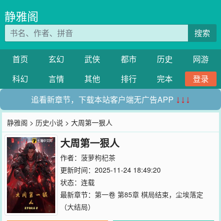
静雅阁
搜索
首页
玄幻
武侠
都市
历史
网游
科幻
言情
其他
排行
完本
登录
追看新章节，下载本站客户端无广告APP
↓↓↓
静雅阁
>
历史小说
> 大周第一狠人
大周第一狠人
作者：
菠萝枸杞茶
更新时间：2025-11-24 18:49:20
状态：连载
最新章节：
第一卷 第85章 棋局结束，尘埃落定
（大结局）