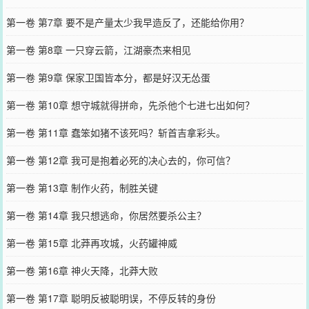
第一卷 第7章 要不是产量太少我早造反了，还能给你用？
第一卷 第8章 一只穿云箭，江湖豪杰来相见
第一卷 第9章 保家卫国皆本分，都是好汉无怂蛋
第一卷 第10章 想守城就得拼命，先杀他个七进七出如何？
第一卷 第11章 蠢笨如猪不该死吗？斩首吉拿彩头。
第一卷 第12章 我可是抱着必死的决心去的，你可信？
第一卷 第13章 制作火药，制胜关键
第一卷 第14章 我只想逃命，你居然要杀公主？
第一卷 第15章 北莽再攻城，火药罐神威
第一卷 第16章 神火天降，北莽大败
第一卷 第17章 聪明反被聪明误，不停反转的身份