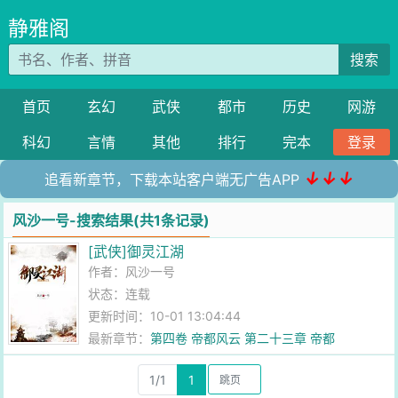
静雅阁
搜索
首页
玄幻
武侠
都市
历史
网游
科幻
言情
其他
排行
完本
登录
↓↓↓
追看新章节，下载本站客户端无广告APP
风沙一号-搜索结果(共1条记录)
[武侠]御灵江湖
作者：
风沙一号
状态：连载
更新时间：10-01 13:04:44
最新章节：
第四卷 帝都风云 第二十三章 帝都
1/1
1