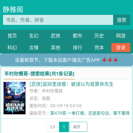
静雅阁
搜索
首页
玄幻
武侠
都市
历史
网游
科幻
言情
其他
排行
完本
登录
↓↓↓
追看新章节，下载本站客户端无广告APP
羊村你慢哥-搜索结果(共1条记录)
[武侠]监狱里烧香：被误以为是算命先生
作者：
羊村你慢哥
状态：连载
更新时间：08-09 18:59:58
最新章节：
第479章 一拳打爆，还是那句话，要不要降
境界？
1/1
1