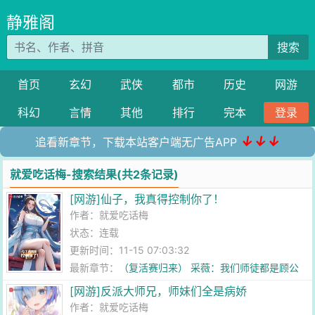
静雅阁
搜索
首页
玄幻
武侠
都市
历史
网游
科幻
言情
其他
排行
完本
登录
↓↓↓
追看新章节，下载本站客户端无广告APP
就爱吃话梅-搜索结果(共2条记录)
[网游]仙子，我真得控制你了！
作者：
就爱吃话梅
状态：连载
更新时间：11-15 07:03:32
最新章节：
（复活赛归来） 采薇：我们师徒都是顾公
子的....
[网游]反派大师兄，师妹们全是病娇
作者：
就爱吃话梅