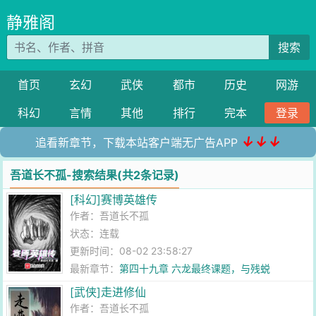
静雅阁
搜索
首页
玄幻
武侠
都市
历史
网游
科幻
言情
其他
排行
完本
登录
↓↓↓
追看新章节，下载本站客户端无广告APP
吾道长不孤-搜索结果(共2条记录)
[科幻]赛博英雄传
作者：
吾道长不孤
状态：连载
更新时间：08-02 23:58:27
最新章节：
第四十九章 六龙最终课题，与残蜕
[武侠]走进修仙
作者：
吾道长不孤