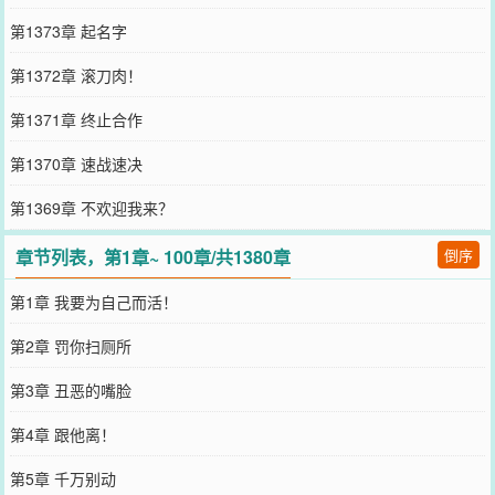
第1373章 起名字
第1372章 滚刀肉！
第1371章 终止合作
第1370章 速战速决
第1369章 不欢迎我来？
章节列表，第1章~ 100章/共1380章
倒序
第1章 我要为自己而活！
第2章 罚你扫厕所
第3章 丑恶的嘴脸
第4章 跟他离！
第5章 千万别动