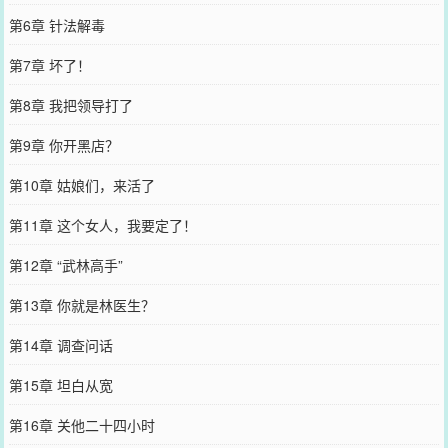
第6章 针法解毒
第7章 坏了！
第8章 我把领导打了
第9章 你开黑店？
第10章 姑娘们，来活了
第11章 这个女人，我要定了！
第12章 “武林高手”
第13章 你就是林医生？
第14章 调查问话
第15章 坦白从宽
第16章 关他二十四小时