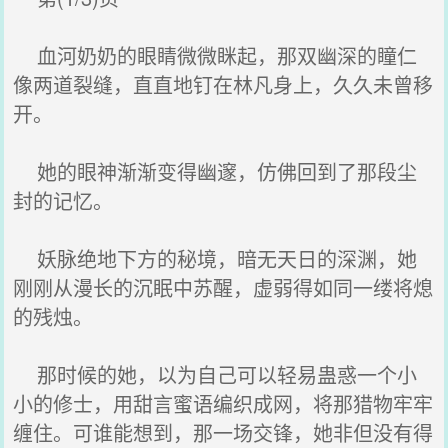
血河奶奶的眼睛微微眯起，那双幽深的瞳仁
像两道裂缝，直直地钉在林凡身上，久久未曾移
开。
她的眼神渐渐变得幽邃，仿佛回到了那段尘
封的记忆。
妖脉绝地下方的秘境，暗无天日的深渊，她
刚刚从漫长的沉眠中苏醒，虚弱得如同一缕将熄
的残烛。
那时候的她，以为自己可以轻易蛊惑一个小
小的修士，用甜言蜜语编织成网，将那猎物牢牢
缠住。可谁能想到，那一场交锋，她非但没有得