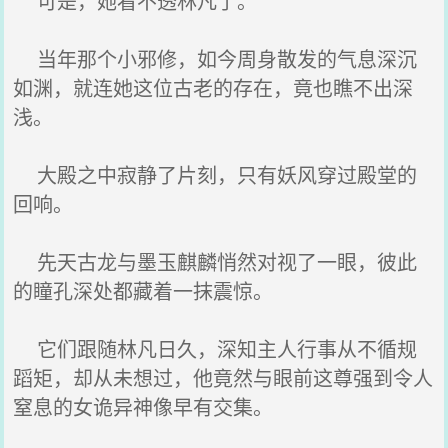
可是，她看不透林凡了。
当年那个小邪修，如今周身散发的气息深沉
如渊，就连她这位古老的存在，竟也瞧不出深
浅。
大殿之中寂静了片刻，只有妖风穿过殿堂的
回响。
先天古龙与墨玉麒麟悄然对视了一眼，彼此
的瞳孔深处都藏着一抹震惊。
它们跟随林凡日久，深知主人行事从不循规
蹈矩，却从未想过，他竟然与眼前这尊强到令人
窒息的女诡异神像早有交集。