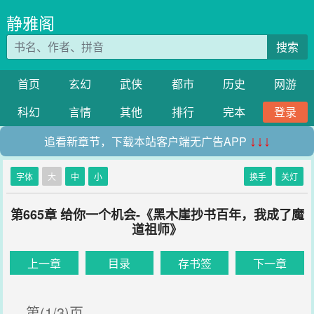
静雅阁
搜索
首页
玄幻
武侠
都市
历史
网游
科幻
言情
其他
排行
完本
登录
追看新章节，下载本站客户端无广告APP
↓↓↓
字体
大
中
小
换手
关灯
第665章 给你一个机会-《黑木崖抄书百年，我成了魔
道祖师》
上一章
目录
存书签
下一章
第(1/3)页