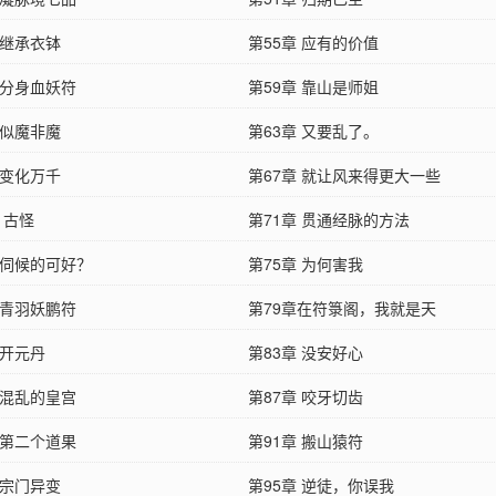
 继承衣钵
第55章 应有的价值
 分身血妖符
第59章 靠山是师姐
 似魔非魔
第63章 又要乱了。
 变化万千
第67章 就让风来得更大一些
章 古怪
第71章 贯通经脉的方法
 伺候的可好？
第75章 为何害我
 青羽妖鹏符
第79章在符箓阁，我就是天
 开元丹
第83章 没安好心
 混乱的皇宫
第87章 咬牙切齿
 第二个道果
第91章 搬山猿符
 宗门异变
第95章 逆徒，你误我