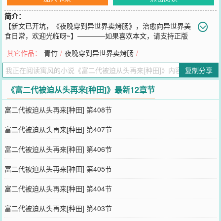
简介：
【新文已开坑，《夜晚穿到异世界卖烤肠》，治愈向异世界美
食日常，欢迎光临呀~】————如果喜欢本文，请支持正版
哦，感谢每一位订阅的小天使~~————本文文案：卢栩是个有爹
其它作品：
青竹
/
夜晚穿到异世界卖烤肠
/
妈、缺关爱的学渣富二代，好不容易高考完，还没摸到大学录取通知
书，就魂穿到古代同名同姓倒霉蛋身上。别墅没了，游戏机没了，大
复制分享
学没了，最重要的是：零花钱没了！不但钱没了，他还欠着一堆债。
卢栩：……瞧瞧家里，没主见的小后娘哭唧唧，十岁的弟弟喊大哥，
《富二代被迫从头再来[种田]》最新12章节
五岁的妹妹喊哥哥，还有个不会说话的小弟弟不会喊哥哥。卢栩能怎
么办？谁让弟弟懂事又顾家，妹妹奶声奶气软萌可爱，小弟弟活泼又
富二代被迫从头再来[种田] 第408节
好捏呢？卢栩撸起袖子，下厨，摆摊，赚钱，买地，开店，在厨艺尚
在蒸煮的世界里拎上铁锅，从摆摊炸油条开始，煎炒烹炸做美食，誓
富二代被迫从头再来[种田] 第407节
把小萝卜头们喂得白白胖胖！当大哥，被依赖，感觉真不错，再没人
骂他走后门，靠父母，是笨蛋了。邻居家同病相怜的小书郎低谷迷
富二代被迫从头再来[种田] 第406节
茫，鼓励他，帮助他，竹马竹马，携手改变命运。小书郎沉郁扫尽，
发奋读书，不知不觉把自己也攻略了。十几年的仗终于打完，朝廷劝
富二代被迫从头再来[种田] 第405节
课农桑。官府：化剑为犁……卢栩：和铁锅、铜锅官府：安置牧
民……卢栩：涮了他们牛羊本篇别名：《富二代古代变形记》《从零
富二代被迫从头再来[种田] 第404节
开始的种田生活》《从负数开始的家庭资产》《弟弟妹妹太爱我怎么
办》《从小推车开始的美食创业》《只要你喊哥就归我罩着》注：①
富二代被迫从头再来[种田] 第403节
卢栩攻，颜君齐受。②架空时代，私设超多，物价、制度杂糅各代一