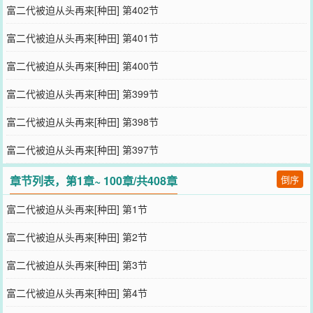
通胡编。③平平淡淡，养家日常，治愈，流水账。④事业为主，感情
富二代被迫从头再来[种田] 第402节
戏较少，前半很少很少。⑤非男子可生子设定，配角及亲属有bg线，
介意勿进。————《夜晚穿到异世界卖烤肠》文案：职场不顺，夏
富二代被迫从头再来[种田] 第401节
阳回家继承景区特产店卖烤肠。深夜一晃神，突然带着烤肠摊子穿到
异世界。面对长尾巴的、长翅膀的、两张嘴的、四只眼的等等奇形怪
富二代被迫从头再来[种田] 第400节
状、流着口水的客人，夏阳双手颤抖把烤肠奉上。“客人，这是来自异
世界的特产烤肠！”冒险者间逐渐流行起一个传闻——银月镇有一家只
富二代被迫从头再来[种田] 第399节
在晚上开张的小店，那里卖着来自异世界的神秘美味，只有最勇敢的
冒险者，敢于闯过夜晚危险的黑雾才能抵达。“这是秘宝一样珍贵的便
富二代被迫从头再来[种田] 第398节
携食物方便面。”“您看这个，超火无敌螺蛳粉，它的臭气不但能攻击
嗅觉灵敏的怪兽，杀敌于无形，吃起来还别有风味。”“本店还有啤酒
富二代被迫从头再来[种田] 第397节
饮料矿泉水，花生瓜子火腿肠，您要点什么？”……某日，在行宫沉睡
的银龙睁开眼，闻着空气中异样的香味，肚子发出咕噜噜的响声。当
章节列表，第1章~ 100章/共408章
倒序
晚银发银角满脸臭屁的小鬼华丽丽走进夏阳店内，斯文又蛮横地一口
气吃掉二十多根烤肠却拒不付账。银发小鬼擦擦嘴：吾乃此地领主，
富二代被迫从头再来[种田] 第1节
异乡人，今日起你便是本王的臣民。夏阳：你吃坏了肚子还是没睡
醒？银发小鬼：莫非你想做本王的王妃？本王勉强……夏阳：谁要你
富二代被迫从头再来[种田] 第2节
勉强，给钱！一个穷到烤肠都买不起的小鬼，凭什么拥有来自异世
界、还会做烤肠的王妃？！
富二代被迫从头再来[种田] 第3节
您要是觉得《
富二代被迫从头再来[种田]
》还不错的话请不要忘记向
您QQ群和微博微信里的朋友推荐哦！
富二代被迫从头再来[种田] 第4节