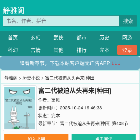
静雅阁
搜索
首页
玄幻
武侠
都市
历史
网游
科幻
言情
其他
排行
完本
登录
追看新章节，下载本站客户端无广告APP
↓↓↓
静雅阁
>
历史小说
> 富二代被迫从头再来[种田]
富二代被迫从头再来[种田]
作者：
寓风
更新时间：2025-10-24 19:46:38
状态：完本
最新章节：
富二代被迫从头再来[种田] 第408节
加入书架
点击阅读