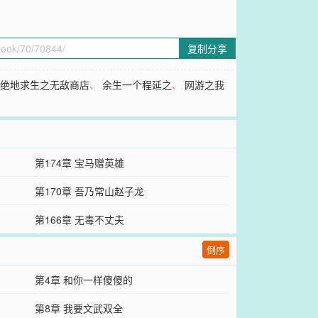
复制分享
、
绝地求生之无敌商店
、
余生一个程延之
、
网游之我
第174章 宝马赠英雄
第170章 吾乃常山赵子龙
第166章 无毒不丈夫
倒序
第4章 和你一样傻傻的
第8章 我要文武双全