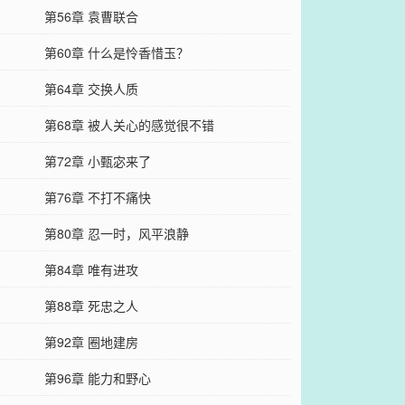
第56章 袁曹联合
第60章 什么是怜香惜玉？
第64章 交换人质
第68章 被人关心的感觉很不错
第72章 小甄宓来了
第76章 不打不痛快
第80章 忍一时，风平浪静
第84章 唯有进攻
第88章 死忠之人
第92章 圈地建房
第96章 能力和野心