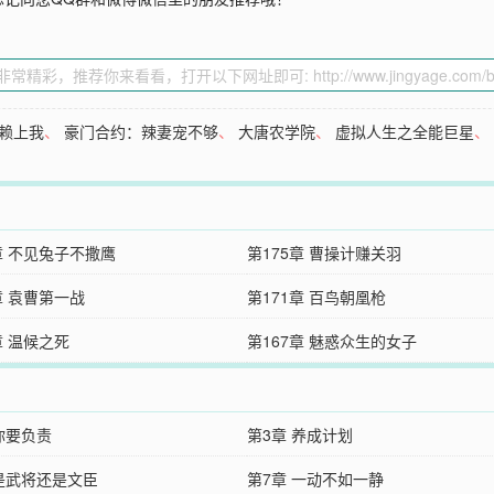
赖上我
、
豪门合约：辣妻宠不够
、
大唐农学院
、
虚拟人生之全能巨星
章 不见兔子不撒鹰
第175章 曹操计赚关羽
章 袁曹第一战
第171章 百鸟朝凰枪
章 温候之死
第167章 魅惑众生的女子
你要负责
第3章 养成计划
 是武将还是文臣
第7章 一动不如一静