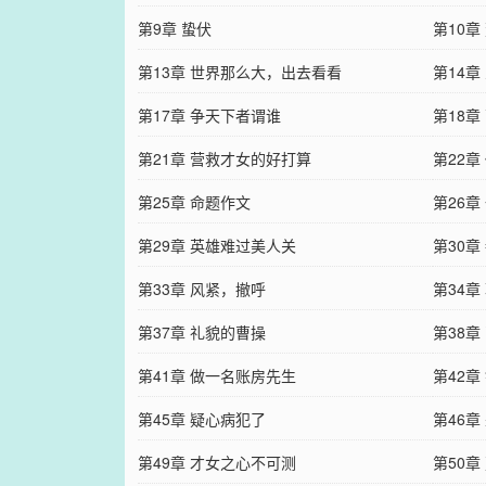
第9章 蛰伏
第10章
第13章 世界那么大，出去看看
第14章
第17章 争天下者谓谁
第18章
第21章 营救才女的好打算
第22章
第25章 命题作文
第26
第29章 英雄难过美人关
第30章
第33章 风紧，撤呼
第34章
第37章 礼貌的曹操
第38章
第41章 做一名账房先生
第42章
第45章 疑心病犯了
第46章
第49章 才女之心不可测
第50章