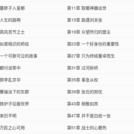
 董胖子入皇都
第11章 取暖神器出世
 人生的路啊
第15章 路遇刘关张
 高风亮节之士
第19章 众望所归的盟主
 似曾相识的桥段
第23章 一个好身份的重要性
章 一个可歌可泣的故事
第27章 只为终结董卓而生
 都付谈笑中
第31章 过河拆桥
 郭李乱京华
第35章 事急从权
 曹操治下的东郡
第39章 张氏的担忧
 铁炉子征服世界
第43章 相敬如宾
 来历不明
第47章 并不是白纸一张
 万民之心可用
第51章 战士的心要热