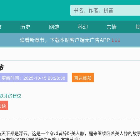
市
历史
网游
科幻
言情
追看新章节，下载本站客户端无广告APP
↓↓↓
爷
更新时间：2025-10-15 23:28:38
直达底部
 妖才的建议
阅读
马天下都是浮云。这是一个穿越者醉卧美人膝，醒来继续卧着美人膝的故
忘记向您QQ群和微博微信里的朋友推荐哦！