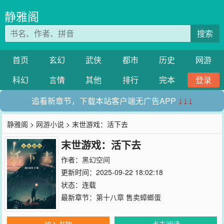
静雅阁
搜索
首页
玄幻
武侠
都市
历史
网游
科幻
言情
其他
排行
完本
登录
追看新章节，下载本站客户端无广告APP
↓↓↓
静雅阁
>
网游小说
> 末世游戏：活下去
末世游戏：活下去
作者：
黑幻空间
更新时间：2025-09-22 18:02:18
状态：连载
最新章节：
第十八章 售卖蟑螂蛋
加入书架
点击阅读