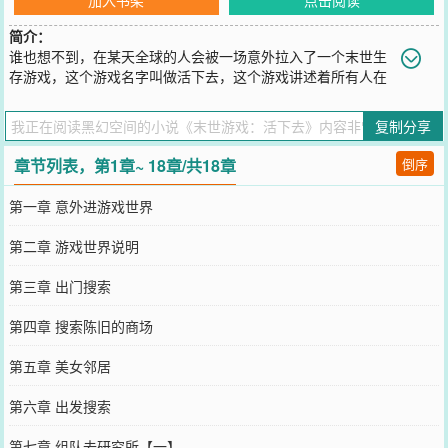
简介：
谁也想不到，在某天全球的人会被一场意外拉入了一个末世生
存游戏，这个游戏名字叫做活下去，这个游戏讲述着所有人在
末世的生活很艰难，没吃没喝还要跟丧尸拼命。主角陆星河在现实世
界是一个流浪汉，年龄18，因为没文凭找不到工作，也因为意外的原
复制分享
因也进入了游戏活下去的世界。他在游戏活下去的世界怎么活呢？是
继续他的流浪人生，还是在游戏里面做一个强者？谁也说不准。【本
章节列表，第1章~ 18章/共18章
倒序
书内容纯属虚构，但是活下去这个游戏在现实的确是存在的，百度就
能搜的到，作者喜欢玩这游戏，所以写这本书的初衷是为了体验玩游
第一章 意外进游戏世界
戏的感觉，把玩的内容写在小说里面。换做是你在末世能做什么呢？
也会像主角一样做个流浪汉或者强者？】
第二章 游戏世界说明
您要是觉得《
末世游戏：活下去
》还不错的话请不要忘记向您QQ群和
微博微信里的朋友推荐哦！
第三章 出门搜索
第四章 搜索陈旧的商场
第五章 美女邻居
第六章 出发搜索
第七章 组队去研究所【一】