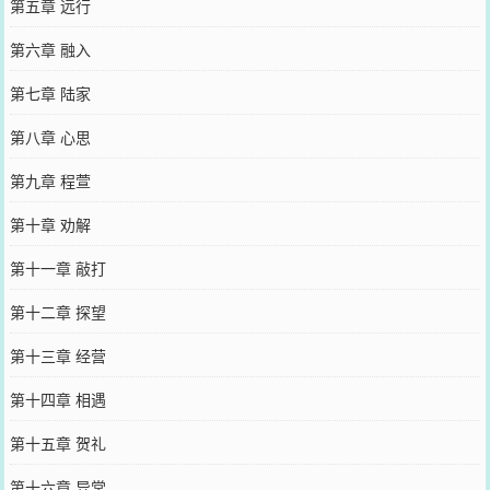
第五章 远行
第六章 融入
第七章 陆家
第八章 心思
第九章 程萱
第十章 劝解
第十一章 敲打
第十二章 探望
第十三章 经营
第十四章 相遇
第十五章 贺礼
第十六章 异常