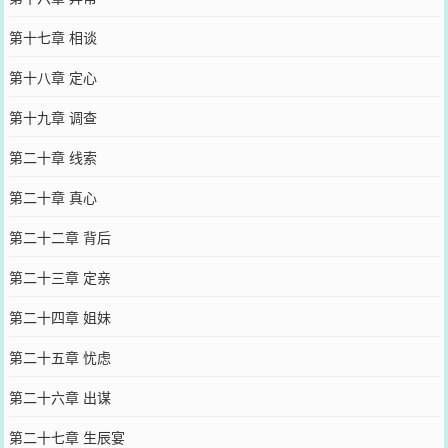
第十七章 相谈
第十八章 定心
第十九章 调查
第二十章 线索
第二十章 真心
第二十二章 背后
第二十三章 定亲
第二十四章 姐妹
第二十五章 忧虑
第二十六章 出谋
第二十七章 生辰宴