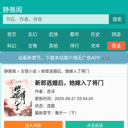
静雅阁
搜索
首页
玄幻
武侠
都市
历史
网游
科幻
言情
其他
排行
完本
登录
追看新章节，下载本站客户端无广告APP
↓↓↓
静雅阁
>
言情小说
> 新郎逃婚后，她嫁入了将门
新郎逃婚后，她嫁入了将门
作者：
彦泽
更新时间：2025-09-21 03:54:20
状态：连载
最新章节：
番外一（下）
加入书架
点击阅读