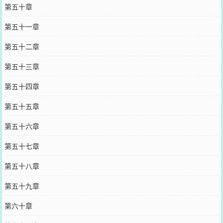
第五十章
第五十一章
第五十二章
第五十三章
第五十四章
第五十五章
第五十六章
第五十七章
第五十八章
第五十九章
第六十章