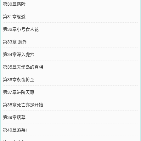
第30章遇险
第31章躲避
第32章小号食人花
第33章 意外
第34章深入虎穴
第35章天堂岛的真相
第36章永夜将至
第37章进阶天尊
第38章死亡亦是开始
第39章落幕
第40章落幕1