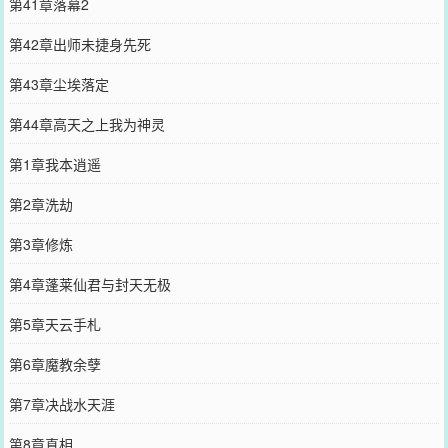
第41章落幕2
第42章出师未捷身先死
第43章尘埃落定
第44章高天之上我为神灵
第1章我本逍遥
第2章洗劫
第3章修炼
第4章蓬莱仙君与封天无极
第5章天云手札
第6章魔教余孽
第7章决战水天涯
第8章真相