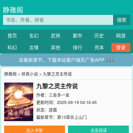
静雅阁
搜索
首页
玄幻
武侠
都市
历史
网游
科幻
言情
其他
排行
完本
登录
追看新章节，下载本站客户端无广告APP
↓↓↓
静雅阁
>
修真小说
> 九黎之灵主传说
九黎之灵主传说
作者：
三金多一金
更新时间：2025-09-19 04:16:45
状态：连载
最新章节：
第13章杀上山门
加入书架
点击阅读