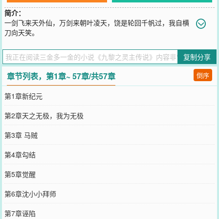
简介：
一剑飞来天外仙，万剑来朝叶凌天，饶是轮回千帆过，我自横
刀向天笑。
您要是觉得《
九黎之灵主传说
》还不错的话请不要忘记向您QQ群和微
博微信里的朋友推荐哦！
复制分享
章节列表，第1章~ 57章/共57章
倒序
第1章新纪元
第2章天之无极，我为无极
第3章 马贼
第4章勾结
第5章觉醒
第6章沈小小拜师
第7章诬陷