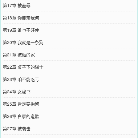
第17章 被羞辱
第18章 你能奈我何
第19章 谁也不好使
第20章 我就是一条狗
第21章 被砸的家
第22章 桌子下的谋士
第23章 咱不能吃亏
第24章 女秘书
第25章 肯定要拘留
第26章 白家的道歉
第27章 被袭击