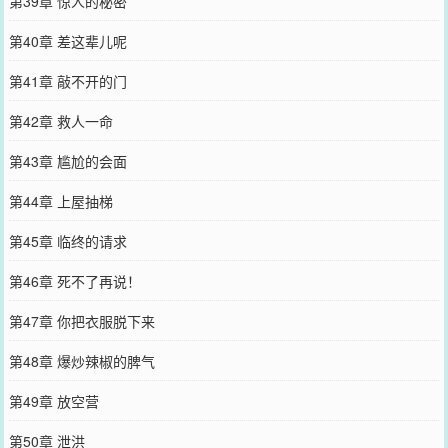
第39章 惊人的秘密
第40章 差这辈儿呢
第41章 敲不开的门
第42章 救人一命
第43章 尴尬的会面
第44章 上屋抽梯
第45章 临终的请求
第46章 死不了再说！
第47章 你把衣服脱下来
第48章 爆炒辣椒的脾气
第49章 放空营
第50章 泄洪