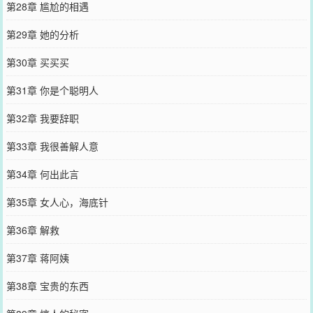
第28章 尴尬的相遇
第29章 她的分析
第30章 买买买
第31章 你是个聪明人
第32章 我要辞职
第33章 我很善解人意
第34章 何出此言
第35章 女人心，海底针
第36章 解救
第37章 蒋阿姨
第38章 宝贵的东西