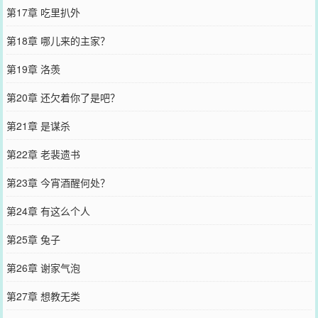
第17章 吃里扒外
第18章 哪儿来的主家？
第19章 洛羡
第20章 还欠着你了是吧？
第21章 是谋杀
第22章 老裴遗书
第23章 今宵酒醒何处？
第24章 有这么个人
第25章 兔子
第26章 谢家气泡
第27章 想教无类