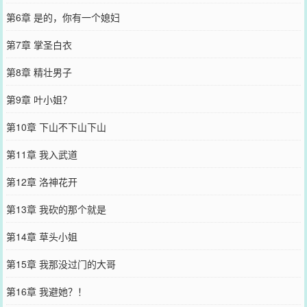
第6章 是的，你有一个媳妇
第7章 掌圣白衣
第8章 精壮男子
第9章 叶小姐？
第10章 下山不下山下山
第11章 我入武道
第12章 洛神花开
第13章 我砍的那个就是
第14章 草头小姐
第15章 我那没过门的大哥
第16章 我避她？！