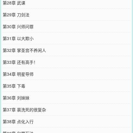
第28章 武课
第29章 刀剑法
第30章 兴师问罪
第31章 以大欺小
第32章 掌圣宫不养闲人
第33章 还有高手！
第34章 明星导师
第35章 下毒
第36章 刘妹妹
第37章 裴洗死的很复杂
第38章 点化入行