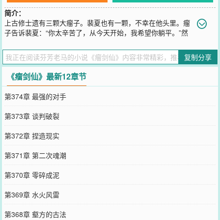
简介：
上古修士遗有三颗大瘤子。裴夏也有一颗，不幸在他头里。瘤
子告诉裴夏：“你太辛苦了，从今天开始，我希望你躺平。”然
后废掉了裴夏的修为。瘤子还是天真了。我躺得平不平，是我自己能
决定吗？
复制分享
您要是觉得《
瘤剑仙
》还不错的话请不要忘记向您QQ群和微博微信里
的朋友推荐哦！
《瘤剑仙》最新12章节
第374章 最强的对手
第373章 谈判破裂
第372章 捏造现实
第371章 第二次魂潮
第370章 零碎成泥
第369章 水火风雷
第368章 壑方的古法