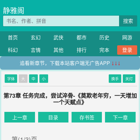
静雅阁
搜索
首页
玄幻
武侠
都市
历史
网游
科幻
言情
其他
排行
完本
登录
追看新章节，下载本站客户端无广告APP
↓↓↓
字体
大
中
小
换手
关灯
第73章 任务完成，尝试淬骨-《莫欺老年穷，一天增加
一个天赋点》
上一章
目录
存书签
下一章
第(1/3)页