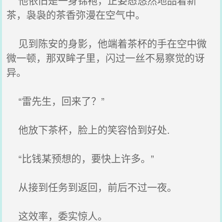
他依旧是一身锦袍，正姿态悠然地品着新
茶，袅袅的茶香弥漫在空气中。
见到陈安的身影，他端着茶杯的手在空中微
微一顿，那双眸子里，闪过一丝不易察觉的讶
异。
“雷先生，回来了？”
他放下茶杯，脸上的笑容恰到好处.
“比钱某预想的，要快上许多。”
从接到任务到返回，前后不过一夜。
这效率，委实惊人。