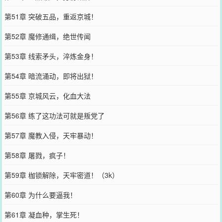
第51章 突破五品，重返京城！
第52章 魔修通缉，绝世传闻
第53章 线索矛头，淬炼金身！
第54章 暗流涌动，即将出狱！
第55章 京城风云，化血大法
第56章 练了这功法可就是叛党了
第57章 魔教入侵，天牢暴动！
第58章 屠戮，疯子！
第59章 枷锁解除，天牢密道！（3k）
第60章 为什么要逼我！
第61章 凝血种，掌生死！