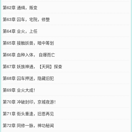
第62章 通缉，叛变
第63章 囚车，宅院，修整
第64章 业火，上任
第65章 接触妖兽，暗中筹划
第66章 血种入体， 自爆而亡
第67章 妖族神通，【天网】探查
第68章 囚车押送，隐藏旧犯
第69章 业火大成！
第70章 冲破封印，京城夜游！
第71章 街头重逢，旧恩再见
第72章 同修一脉，神功秘闻