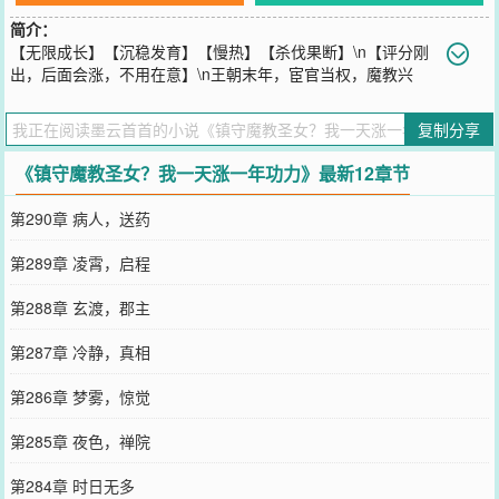
简介：
【无限成长】【沉稳发育】【慢热】【杀伐果断】\n【评分刚
出，后面会涨，不用在意】\n王朝末年，宦官当权，魔教兴
起……\n在这个妖魔乱世当中，\n陈然穿越为了一个手无缚鸡之力的
狱卒\n好在觉醒了金手指【镇狱天书】\n【镇守天牢一日，奖励：一
复制分享
年功力】\n【镇守玄冥老魔五十年，奖励：天魔解体大法】\n【镇守
妖族真龙八十年：奖励：不灭龙躯】\n陈然本以为自己会苟在天牢，
《镇守魔教圣女？我一天涨一年功力》最新12章节
慢慢变强。\n可却遭上司打压，被迫负责看守魔教圣女，稍有不慎就
会死亡。\n天牢深处，幽风阵阵\n【姓名：江梦璃】\n【境界：五品
第290章 病人，送药
（重伤封印）】\n【生平经历：前朝余孽，遁逃成为红莲魔教圣女，
被意外关押于此……】\n陈然看着用杀人目光盯着自己的绝色女子，
第289章 凌霄，启程
嘴角勾起：\n“公主殿下，你也不想秘密被别人知道吧？”\n……\n长生
岁月，江湖内风起云涌。\n任你是无双天骄、魔道枭雄、通天妖尊、
第288章 玄渡，郡主
转世大能……\n沧海桑田间，我自巍峨不动！
您要是觉得《
镇守魔教圣女？我一天涨一年功力
》还不错的话请不要
第287章 冷静，真相
忘记向您QQ群和微博微信里的朋友推荐哦！
第286章 梦雾，惊觉
第285章 夜色，禅院
第284章 时日无多