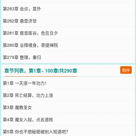
第283章 会诊，意外
第282章 悬壶济世
第281章 慈音医谷，危在旦夕
第280章 业障缠身，菩提禅院
第279章 整理，重归
章节列表，第1章~ 100章/共290章
倒序
第1章 一天涨一年功力！
第2章 死亡结算，功力上涨
第3章 魔教圣女
第4章 魔女入狱，点名道姓
第5章 你也不想秘密被别人知道吧？