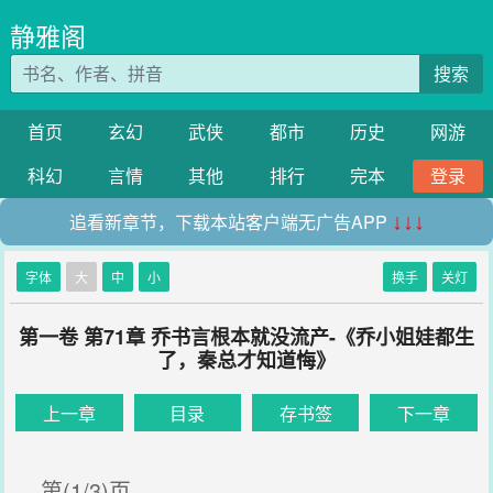
静雅阁
搜索
首页
玄幻
武侠
都市
历史
网游
科幻
言情
其他
排行
完本
登录
追看新章节，下载本站客户端无广告APP
↓↓↓
字体
大
中
小
换手
关灯
第一卷 第71章 乔书言根本就没流产-《乔小姐娃都生
了，秦总才知道悔》
上一章
目录
存书签
下一章
第(1/3)页