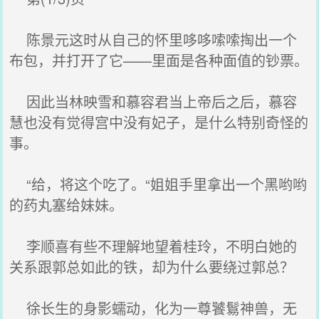
陈景元这时从自己的怀里哆哆嗦嗦掏出一个
布包，并打开了它——里面是各种面值的钞票。
因此当林映雪和慕容君当上帝后之后，慕容
慧也没有觉得宫中没有妃子，是什么特别奇怪的
事。
“给，将这个吃了。“姐姐手里拿出一个黑哟哟
的药丸塞给妹妹。
李顺喜有些不理解地望着桂玲，不明白她的
关系跟郭总如此的铁，却为什么要绕过郭总？
徐长生的身影蠕动，化为一尊饕鬄神兽，无