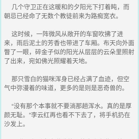
几个守卫正在这暖和的夕阳光下打着盹，而
朝忌已经命了无数个教徒前来为路痴宽衣。
这时候，一阵微风从敞开的车窗吹拂了进
来，雨后泥土的芳香也带进了车厢。布天向外面
瞥了一眼，碎金子似的阳光从层层的云朵里照射
了出来，宛如佛光照耀着天地。
那只雪白的猫咪浑身已经占满了血迹，但空
气中弥漫着的味道，更多的是则是恶奇兽的。
“没有那个本事就不要淌那趟浑水。真的是厚
颜无耻。”李云红再也看不下去了，将手机扔在
沙发上。