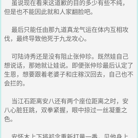
虽说现在看来这道歉的目的多少有些不纯，
但是也不能因此就和人家翻脸吧。
最后只能任由那九道真龙气运在体内互相攻
伐，最终导致他死于九龙攻心。
可陆诗秀还是没有阻止张仲珍。既然娃自己
想说话，那她就让娃说。即便张仲珍最后认定了
生恩，想要跟着老婆子和庄稼汉回去，自己也不
会拦的。
当江石距离安八还有两个座位距离之时，安
八心脏狂跳，双拳紧握，眼中掠过一丝凝重之
色。
安怀木上下将祁念重新打量一番，见他身上