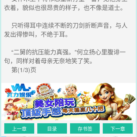
衣着，貌似也很昂贵的样子，也不像是道士。
只听得耳中连续不断的刀剑折断声音，与人
发出得惨叫，不绝于耳。
“二舅的抗压能力真强。”何立扬心里腹诽一
句，同样对着母亲无奈地笑了笑。
第(1/3)页
上一章
目录
存书签
下一章