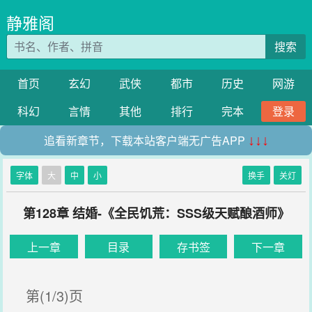
静雅阁
搜索
首页
玄幻
武侠
都市
历史
网游
科幻
言情
其他
排行
完本
登录
追看新章节，下载本站客户端无广告APP
↓↓↓
字体
大
中
小
换手
关灯
第128章 结婚-《全民饥荒：SSS级天赋酿酒师》
上一章
目录
存书签
下一章
第(1/3)页