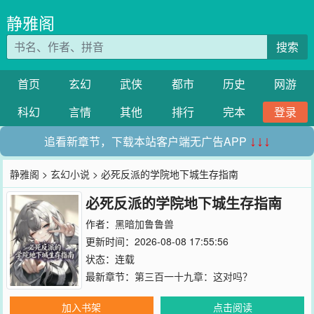
静雅阁
搜索
首页
玄幻
武侠
都市
历史
网游
科幻
言情
其他
排行
完本
登录
追看新章节，下载本站客户端无广告APP
↓↓↓
静雅阁
>
玄幻小说
> 必死反派的学院地下城生存指南
必死反派的学院地下城生存指南
作者：
黑暗加鲁鲁兽
更新时间：2026-08-08 17:55:56
状态：连载
最新章节：
第三百一十九章：这对吗？
加入书架
点击阅读