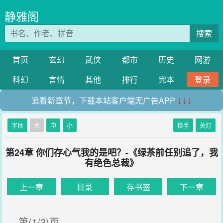
静雅阁
搜索
首页
玄幻
武侠
都市
历史
网游
科幻
言情
其他
排行
完本
登录
追看新章节，下载本站客户端无广告APP
↓↓↓
字体
大
中
小
换手
关灯
第24章 你们存心气我的是吧？-《绿茶前任别追了，我
有绝色总裁》
上一章
目录
存书签
下一章
第(1/3)页