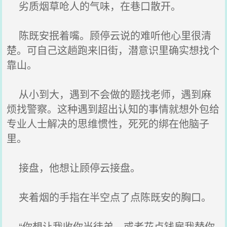
劣质烟草呛人的气味，在巷口散开。
陈既安抿着嘴。顾停云说的难听他心里很清
楚。可自己这趟跑来旧街，潜意识里确实想找个
靠山。
从小到大，遇到不会做的题找老师，遇到麻
烦找警察。这种遇到超出认知的事情就想外包给
专业人士解决的思维惯性，死死的绑在他脑子
里。
接盘，他想让顾停云接盘。
夹着烟的手指在半空点了点陈既安的胸口。
“你想让我收你当徒弟，或者花点钱雇我替你