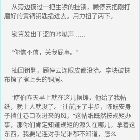
从旁边摸过一把生锈的挂锁，顾停云把刚打
磨好的黄铜钥匙插进去。用力扭了两下。
锁簧发出干涩的咔哒声......
"你信不信，关我屁事。"
抽回钥匙，顾停云连眼皮都没抬。拿块破抹
布擦了擦上头的铜屑。
"瞎伯昨天早上就在这儿摆摊，他给了我帖
纸，晚上人就没了。"往前压了半步，陈既安身
子挡住巷口吹进来的风，"这帖纸既然按规矩办
事，那你们肯定知道规矩的源头在哪儿。拿着这
东西，我要是连对手是谁都不知道，怎么