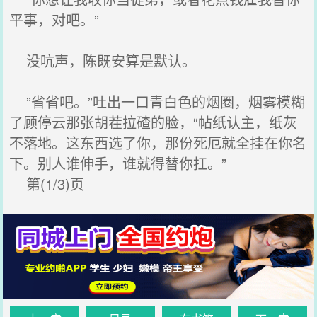
平事，对吧。”
没吭声，陈既安算是默认。
”省省吧。”吐出一口青白色的烟圈，烟雾模糊
了顾停云那张胡茬拉碴的脸，“帖纸认主，纸灰
不落地。这东西选了你，那份死厄就全挂在你名
下。别人谁伸手，谁就得替你扛。”
第(1/3)页