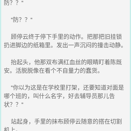
防？？"
"防？？"
顾停云终于停下手里的动作。把那把旧挂锁
扔进脚边的纸箱里。发出一声沉闷的撞击动静。
抬起头，他那双布满红血丝的眼睛盯着陈既
安。活脱脱像在看个不自量力的蠢货。
"你以为这是在学校里打架，还要知道对面是
哪个班的，叫什么名字，好去辅导员那儿告
状？？"
站起身，手里的抹布顾停云随意的搭在切割
机上。