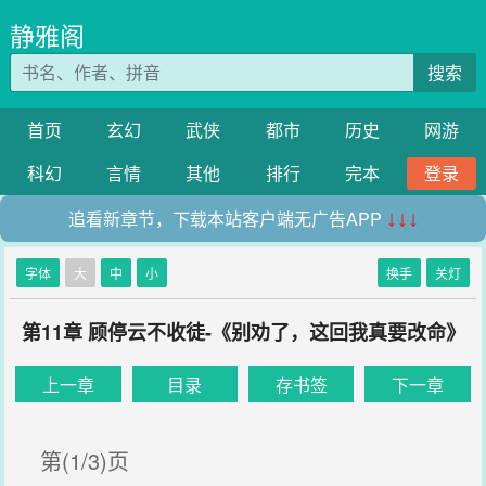
静雅阁
搜索
首页
玄幻
武侠
都市
历史
网游
科幻
言情
其他
排行
完本
登录
追看新章节，下载本站客户端无广告APP
↓↓↓
字体
大
中
小
换手
关灯
第11章 顾停云不收徒-《别劝了，这回我真要改命》
上一章
目录
存书签
下一章
第(1/3)页