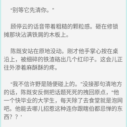
“别等它先清你。”
顾停云的话音带着粗糙的颗粒感。砸在修锁
摊那块沾满铁屑的木板上。
陈既安站在原地没动。刚才他手掌心按在桌
沿上，被细碎的铁渣硌出几个红印子。这会儿正
往外渗着麻酥酥的疼。
“我不信许野是随便碰上的。”没接那句清地方
的话，陈既安反倒把话题死死的拽回原点，“他
一个快毕业的大学生，每天除了去食堂就是泡网
吧。他能去哪儿招惹这种连你跟瞎伯都忌惮的东
西？？'