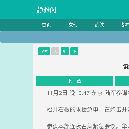
静雅阁
首页
玄幻
武侠
都
字体
大
中
小
第
上一章
11月2日 晚10:47 东京 陆军参
松井石根的求援急电，在炮击开
参谋本部连夜召集紧急会议。华北