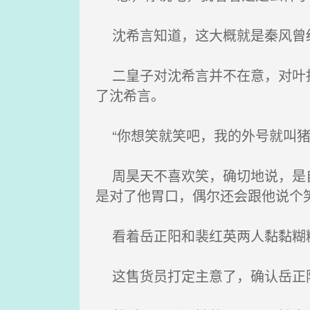
沈希言知道，这大概就是秦风曾经
二皇子对沈希言并不在意，对叶拓
了沈希言。
“你想笑就笑吧，我的外号就叫猪
周昊天不喜欢笑，确切地说，是自
是对了他胃口，偶尔还会跟他说个
看着岳正阳和裴红英两人黏黏糊
这售货员打定主意了，确认岳正阳