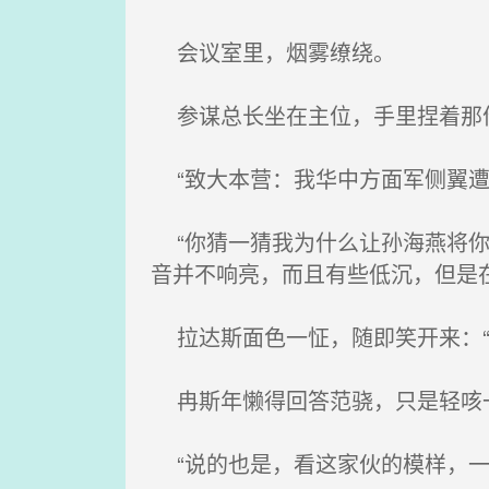
会议室里，烟雾缭绕。
参谋总长坐在主位，手里捏着那份
“致大本营：我华中方面军侧翼遭
“你猜一猜我为什么让孙海燕将你
音并不响亮，而且有些低沉，但是
拉达斯面色一怔，随即笑开来：“
冉斯年懒得回答范骁，只是轻咳
“说的也是，看这家伙的模样，一