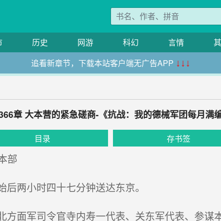
市
历史
网游
科幻
言情
追看新章节，下载本站客户端无广告APP
↓↓↓
366章 大本营的紧急磋商-《抗战：我的德械军团每月满
目录
存书签
谋本部
始后两小时四十七分钟送达东京。
方面军司令官寺内寿一代表、关东军代表、参谋