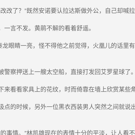
改改了？”既然安诺要认拉达斯做外公，自己却喊
，一言不发。黄鹃不解的看着舒遥。
秦龙眼睛一亮，怪不得他之前觉得，火凰儿的话里
警察押送上一艘太空船，直接打发回艾罗星球了
来看看家具上的花纹，时而倚靠在墙上欣赏某些
点的时候，另外一位黑衣西装男人突然之间就说出
的事情。”林凯雄现在的表情十分的平淡，让人看