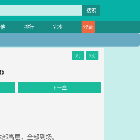
搜索
其他
排行
完本
登录
换手
关灯
编》
下一章
本部高层，全部到场。