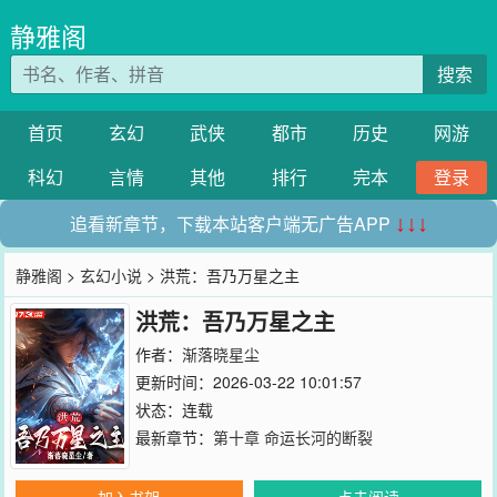
静雅阁
搜索
首页
玄幻
武侠
都市
历史
网游
科幻
言情
其他
排行
完本
登录
追看新章节，下载本站客户端无广告APP
↓↓↓
静雅阁
>
玄幻小说
> 洪荒：吾乃万星之主
洪荒：吾乃万星之主
作者：
渐落晓星尘
更新时间：2026-03-22 10:01:57
状态：连载
最新章节：
第十章 命运长河的断裂
加入书架
点击阅读