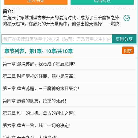
简介：
主角辰宇穿越到盘古未开天的混沌时代，成为了三千魔神之外
的星辰魔神。在必死的开天量劫中，他做出惊天选择——燃烧
本源，帮助盘古！这一善举为他赢得了盘古最后的馈赠：一道【永恒
逍遥印记】。凭借此印，辰宇超脱于洪荒天道之外，因果不沾身，量
复制分享
劫不入体，成为了洪荒唯一的“GM玩家”。当其他先天大能在为生存挣
扎时，他在混沌中开辟“万星天”道场；当三族为争霸打得血流成河
章节列表，第1章~ 10章/共10章
倒序
时，他在战场边缘捡拾无主至宝；当鸿钧在紫霄宫高坐分圣位时，他
搬来小板凳坐在旁边，笑着问：“道祖，你这位置，保熟吗？”他创立
第一章 混沌苏醒，我竟成了星辰魔神？
“星辰道”，不争霸，不抢气运，只为守护一方逍遥净土。但他的存
在，本身就是对鸿钧“天道秩序”最大的挑战。杀伐果断是他的手段，
第二章 时间魔神的轻蔑，弱小是原罪！
强势护短是他的原则。然而辰宇并不知道，盘古赠予他的这份权限背
后，不仅藏着超脱洪荒的希望，更指向了混沌之外，那真正威胁着一
第三章 盘古苏醒，三千魔神的末日集会！
切的终极恐惧……
您要是觉得《
洪荒：吾乃万星之主
》还不错的话请不要忘记向您QQ群
第四章 愚蠢的队友，绝望的死局！
和微博微信里的朋友推荐哦！
第五章 唯一的生机，盘古的创生之道！
第六章 盘古一瞥，赌上一切的决定！
第七章 开天之战，大阵启动！