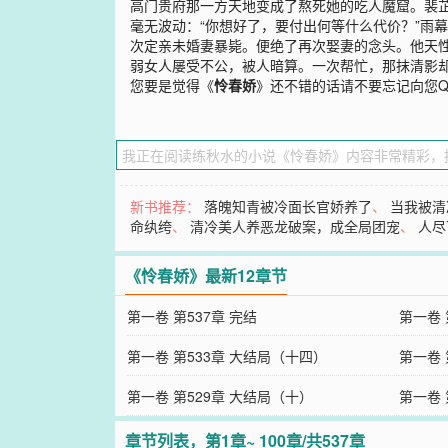
高门贵府那一方天地变成了熬死她的吃人魔窟。裴芷
毫无波动：“你想好了，要付出何等什么代价？”雨
次定亲未婚妻暴毙。便绝了再次娶妻的念头。他天
弱女人屡受不公，被人暗算。一次帮忙，那抹清影却
您要是觉得《
怜春娇
》还不错的话请不要忘记向您
新书推荐：
落魄知青被冷面长官娇养了
、
当我被清
命纨绔
、
清冷美人养恶龙破案，成全局团宠
、
人尽
《怜春娇》最新12章节
第一卷 第537章 完结
第一卷 
第一卷 第533章 大结局（十四）
第一卷 
第一卷 第529章 大结局（十）
第一卷 
章节列表，第1章~ 100章/共537章