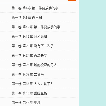
第一卷 第4章 第一件要放手的事
第一卷 第8章 白玉桐
第一卷 第12章 第二件要放手的事
第一卷 第16章 归还账册
第一卷 第20章 没有下一次了
第一卷 第24章 再次失望
第一卷 第28章 城府极深的男人
第一卷 第32章 去借马
第一卷 第36章 大人，输了？
第一卷 第40章 丢脸至极
第一卷 第44章 绝境