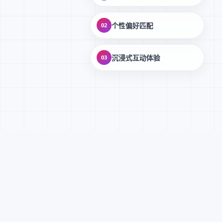
个性偏好匹配
02
沉浸式互动体验
03