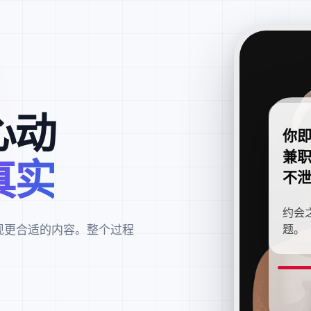
心动
你
兼
真实
不
约会
现更合适的内容。整个过程
题。