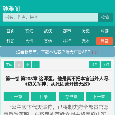
静雅阁
搜索
首页
玄幻
武侠
都市
历史
网游
科幻
言情
其他
排行
完本
登录
追看新章节，下载本站客户端无广告APP
↓↓↓
字体
大
中
小
换手
关灯
第一卷 第203章 这浑蛋，他是真不把本宫当外人呀-
《边关军神：从死囚营开始无敌》
上一章
目录
存书签
下一章
“公主殿下代天巡狩，已将刺史府全部贪官恶
吏悉数革职，有冤屈的百姓立刻去将军府申冤，