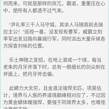
何而来，可就是那样的突兀，霸道，重重压在心
中，使所有人都透不过气来。
“尹礼率三千人马守城，其余人马随我前去接
应主公！”巡视一番，没发现有曹军，臧霸立刻
率军出发沿路向襄城行军，同时派出大量斥候各
方探查刘咏的位置。
乐土神随之变招，在地上滚成一个球，每当
老朱的月牙斧落下时，总有一根细长的剑尖刺在
斧面上，把月牙斧击偏。
此蟒力大无穷，且金道法强悍无匹，项昊估
计，境界与人族的养道境巅峰相对应了，不过因
为黄金蟒体魄强悍，要强于同境界太多，也难怪