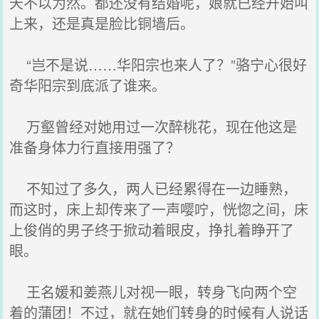
天不以为然。都还没有结婚呢，娘就已经开始叫
上来，还是真是脸比铜墙后。
“岂不是说……华阳宗也来人了？”骆宁心很好
奇华阳宗到底派了谁来。
万壑曾经对她用过一次醉桃花，现在他这是
准备身体力行直接用强了？
不知过了多久，两人已经累得在一边睡熟，
而这时，床上却传来了一声嘤咛，恍惚之间，床
上俊俏的男子终于掀动着眼皮，挣扎着睁开了
眼。
王名媛和姜燕儿对视一眼，转身飞向两个空
着的蒲团！不过，就在她们转身的时候有人说话