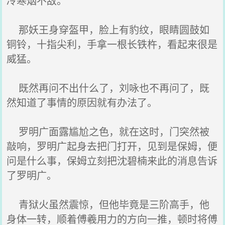
冷寒烟不敌。
那妖王身穿盔甲，脸上有豹纹，眼睛圆鼓如
铜铃，十指尖利，手拿一根长铁杵，看起来很是
威猛。
既然再问不出什么了，刘咏也不再问了，既
然知道了事情的原因就有办法了。
罗明广面露尴尬之色，就在这时，门突然被
敲响，罗明广起身去把门打开，见到是保姆，便
问是什么事，保姆立刻把沈碧楠来此的消息告诉
了罗明广。
青狱火虽然震惊，但他毕竟是三阶高手，他
身体一转，顺着傅羲用力的方向一推，顿时将傅