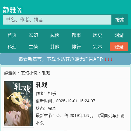
静雅阁
搜索
首页
玄幻
武侠
都市
历史
网游
科幻
言情
其他
排行
完本
登录
追看新章节，下载本站客户端无广告APP
↓↓↓
静雅阁
>
玄幻小说
> 轧戏
轧戏
作者：
祖乐
更新时间：2025-12-01 15:24:07
状态：完本
最新章节：
☆、终 2019年12月，《雪国列车》剧
本杀