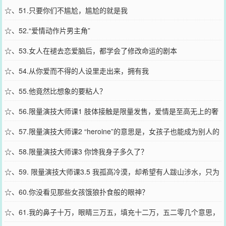
☆、51.只要你们不尴尬，尴尬的就是我
☆、52.“爱情动作片男主角”
☆、53.女人在褪去恋爱脑后，都学会了修改命运的剧本
☆、54.从你爱而不得的人设里走出来，拥有我
☆、55.他竟然比想象的要粘人？
☆、56.限量演技大师课1 肢体接触是限量发售，爱情是至高无上的奢
侈品
☆、57.限量演技大师课2 “heroine”的意思是，女孩子也能成为别人的
超级英雄
☆、58.限量演技大师课3 你馋我身子多久了？
☆、59. 限量演技大师课3.5 我孤高冷漠，却希望有人跋山涉水，只为
我一人而来
☆、60.你没看见那些女孩饿狼扑食般的眼神？
☆、61.我的鼻子十万，眼睛三万五，填充十二万，五二零几个意思，