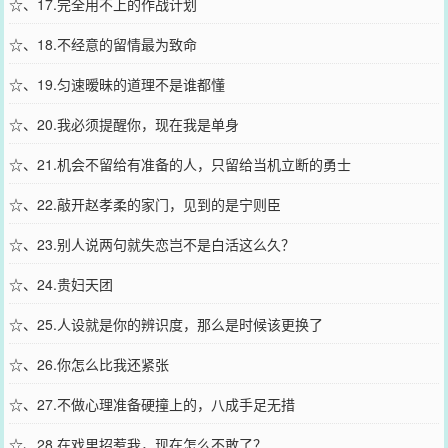
☆、17.完全用不上的作战计划
☆、18.不经意的留情最为致命
☆、19.匀速暧昧的道理不是谁都懂
☆、20.我必须提醒你，现在我是单身
☆、21.机会不留给有准备的人，只留给当机立断的勇士
☆、22.敲开赵孝柔的家门，见到的是宁则臣
☆、23.别人说两句就失恋岂不是白活这么久？
☆、24.贵妇天团
☆、25.人设就是你的辨识度，那么是时候该更换了
☆、26.你怎么比我还紧张
☆、27.不做心理准备硬撞上的，八成手足无措
☆、28.在戏里招惹我，现在怎么不敢了？