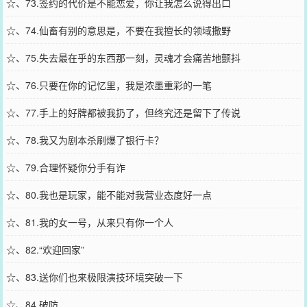
☆、73.签约的代价是不能恋爱，你让我怎么说得出口
☆、74.仙畜有别的意思是，不要在我擅长的领域撒野
☆、75.失去最在乎的东西那一刻，灵魂才会痛苦地颤抖
☆、76.只要在你的记忆里，我是浓墨重彩的一笔
☆、77.手上的好牌都被我扔了，但终究还是留下了传说
☆、78.我又为剧本杀刷爆了银行卡？
☆、79.合理怀疑你分手有诈
☆、80.我也是玩家，能不能对我营业态度好一点
☆、81.我的女一号，从来只有你一个人
☆、82.“欢迎回家”
☆、83.送你们也来极限演技环境突破一下
☆、84.破防