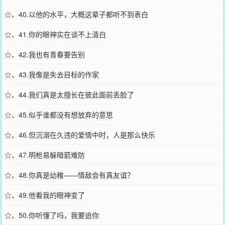
☆、40.以他的水平，大概这辈子都听不到表白
☆、41.你的眼神实在谈不上清白
☆、42.我也有青春要告别
☆、43.我像是失去目标的作家
☆、44.我们真是太擅长在彼此面前丢脸了
☆、45.似乎谁都没有想放弃的意思
☆、46.但沉溺在久违的爱情中时，人是那么快乐
☆、47.明枪易躲暗箭难防
☆、48.你真是幼稚——情敌会有真友谊？
☆、49.他看我的眼神变了
☆、50.你听懂了吗，我要追你