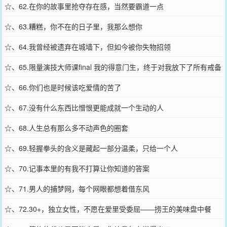
我水光针剩的渣？
☆、62.在你的故事里抢夺存在感，当然要霸道一点
☆、63.糟糕，你不在的日子里，我那么想你
☆、64.我曾经被遗弃在城墙下，但如今被你失物招领
☆、65.限量演技大师课final 我的得意门生，终于对我放下了所有戒备
☆、66.你们也是时候该吃爱情的苦了
☆、67.没有什么东西比憎恨更能成就一个生动的人
☆、68.人生总有那么多不动声色的圈套
☆、69.轻握拳头的含义是藏起一部分温柔，只给一个人
☆、70.记事本里的有我不打算让你知道的答案
☆、71.男人的捕梦网，每个网眼都想着借东风
☆、72.30+，独立女性，不愿在爱里受委屈——捞王的美味盘中餐