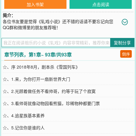
加入书架
点击阅读
简介：
各位书友要是觉得《轧戏小说》还不错的话请不要忘记向您
QQ群和微博里的朋友推荐哦！
您要是觉得《
轧戏
》还不错的话请不要忘记向您QQ群和微博微信里的
朋友推荐哦！
复制分享
章节列表，第1章~ 93章/共93章
倒序
☆、序 2018年8月，剧本杀《雪国列车》
☆、1.来，为你打开一扇新世界大门
☆、2.光顾着做任务不看帅哥，约等于玩了个寂寞
☆、3.看帅哥就像动物园看熊猫，珍稀物种都要门票
☆、4.追星族基本素养
☆、5.记住你是谁的人