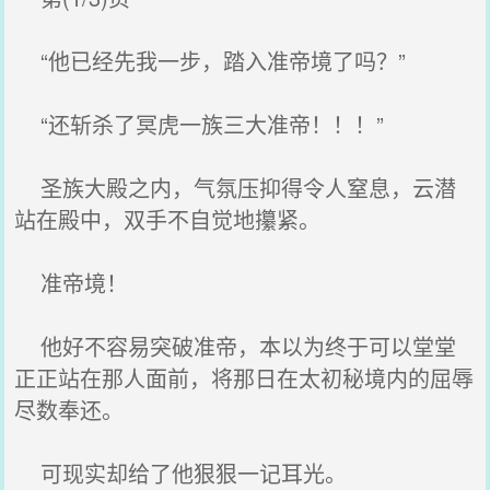
“他已经先我一步，踏入准帝境了吗？”
“还斩杀了冥虎一族三大准帝！！！”
圣族大殿之内，气氛压抑得令人窒息，云潜
站在殿中，双手不自觉地攥紧。
准帝境！
他好不容易突破准帝，本以为终于可以堂堂
正正站在那人面前，将那日在太初秘境内的屈辱
尽数奉还。
可现实却给了他狠狠一记耳光。