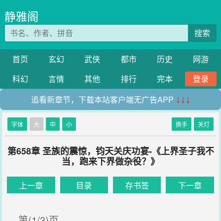
静雅阁
搜索
首页
玄幻
武侠
都市
历史
网游
科幻
言情
其他
排行
完本
登录
追看新章节，下载本站客户端无广告APP
↓↓↓
字体
大
中
小
换手
关灯
第658章 圣族的震惊，钧天关庆功宴-《上界圣子我不
当，跑来下界做杂役？》
上一章
目录
存书签
下一章
第(1/3)页