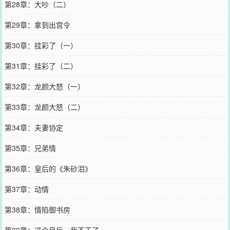
第28章：大吵（二）
第29章：拿到出宫令
第30章：挂彩了（一）
第31章：挂彩了（二）
第32章：龙颜大怒（一）
第33章：龙颜大怒（二）
第34章：夫妻协定
第35章：兄弟情
第36章：皇后的《朱砂泪》
第37章：动情
第38章：情陷御书房