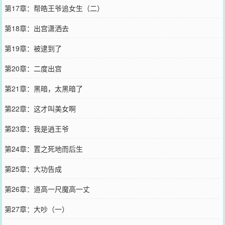
第17章：帮皓王爷追女生（二）
第18章：出宫潇洒去
第19章：被逮到了
第20章：二度出宫
第21章：黑暗，太黑暗了
第22章：这才叫美女啊
第23章：我是逍王爷
第24章：置之死地而后生
第25章：大功告成
第26章：道高一尺魔高一丈
第27章：大吵（一）