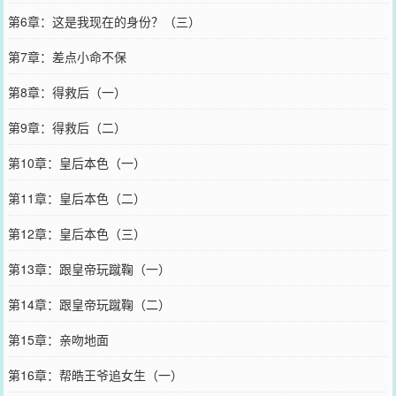
第6章：这是我现在的身份？（三）
第7章：差点小命不保
第8章：得救后（一）
第9章：得救后（二）
第10章：皇后本色（一）
第11章：皇后本色（二）
第12章：皇后本色（三）
第13章：跟皇帝玩蹴鞠（一）
第14章：跟皇帝玩蹴鞠（二）
第15章：亲吻地面
第16章：帮皓王爷追女生（一）