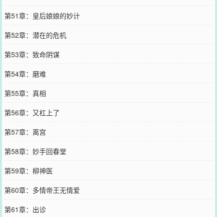
第51章：皇后娘娘的妙计
第52章：潜在的危机
第53章：致命阴谋
第54章：磨难
第55章：真相
第56章：又杠上了
第57章：离宫
第58章：妙手回春堂
第59章：柳神医
第60章：多情帝王无情爱
第61章：出诊