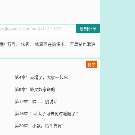
复制分享
横推万界
、
宋秀
、
修真界在逃债主
、
开局制作淞沪
倒序
第4章：天塌了，大家一起死
第8章：够买奴家命的
第12章：嘘……别说话
第16章 ：龙太子可去见过城隍了？
第20章：小飘，给个靠背