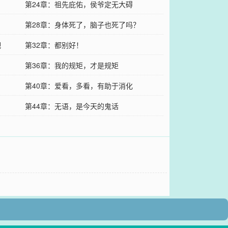
第24章：祖先庇佑，侯爷定无大碍
第28章：身体死了，脑子也死了吗？
吧
第32章：都别好！
第36章：我的规矩，才是规矩
第40章：爱看，多看，有助于消化
第44章：无语，是今天的鬼话