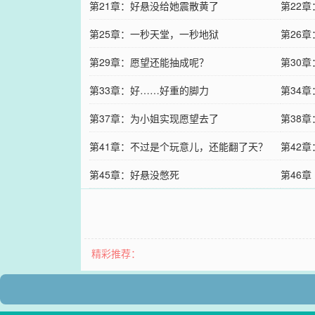
第21章：好悬没给她震散黄了
第22
第25章：一秒天堂，一秒地狱
第26
第29章：愿望还能抽成呢？
第30
第33章：好……好重的脚力
第34
第37章：为小姐实现愿望去了
第38
第41章：不过是个玩意儿，还能翻了天？
第42
第45章：好悬没憋死
第46章
精彩推荐：