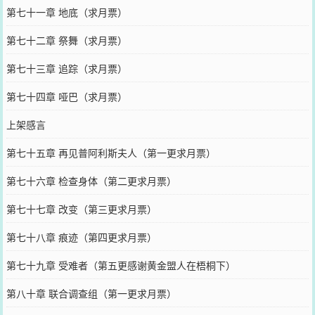
第七十一章 地底（求月票）
第七十二章 祭舞（求月票）
第七十三章 追踪（求月票）
第七十四章 哑巴（求月票）
上架感言
第七十五章 再见普阿利斯夫人（第一更求月票）
第七十六章 检查身体（第二更求月票）
第七十七章 改变（第三更求月票）
第七十八章 痕迹（第四更求月票）
第七十九章 受难者（第五更感谢黄金盟人在梧桐下）
第八十章 联合调查组（第一更求月票）