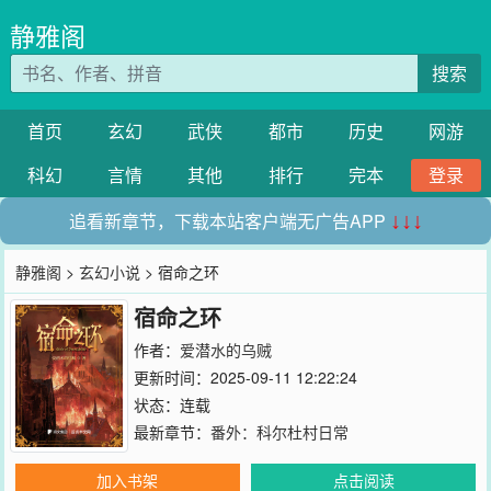
静雅阁
搜索
首页
玄幻
武侠
都市
历史
网游
科幻
言情
其他
排行
完本
登录
追看新章节，下载本站客户端无广告APP
↓↓↓
静雅阁
>
玄幻小说
> 宿命之环
宿命之环
作者：
爱潜水的乌贼
更新时间：2025-09-11 12:22:24
状态：连载
最新章节：
番外：科尔杜村日常
加入书架
点击阅读