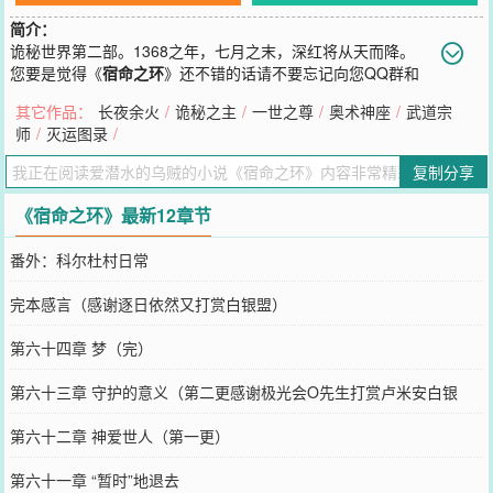
简介：
诡秘世界第二部。1368之年，七月之末，深红将从天而降。
您要是觉得《
宿命之环
》还不错的话请不要忘记向您QQ群和
微博微信里的朋友推荐哦！
其它作品：
长夜余火
/
诡秘之主
/
一世之尊
/
奥术神座
/
武道宗
师
/
灭运图录
/
复制分享
《宿命之环》最新12章节
番外：科尔杜村日常
完本感言（感谢逐日依然又打赏白银盟）
第六十四章 梦（完）
第六十三章 守护的意义（第二更感谢极光会O先生打赏卢米安白银
盟）
第六十二章 神爱世人（第一更）
第六十一章 “暂时”地退去